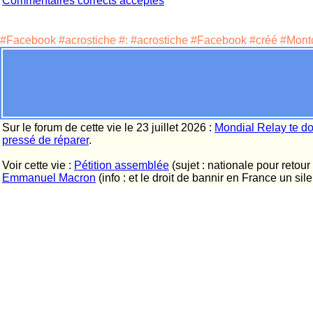
Commentaires corrects acceptés
#Facebook #acrostiche #: #acrostiche #Facebook #créé #Mont
Sur le forum de cette vie le 23 juillet 2026 :
Mondial Relay te do
pressé de réparer
.
Voir cette vie :
Pétition assemblée
(sujet : nationale pour retour
Emmanuel Macron
(info : et le droit de bannir en France un si